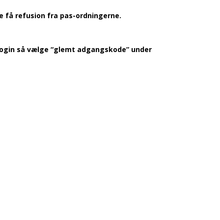
e få refusion fra pas-ordningerne.
t login så vælge “glemt adgangskode” under