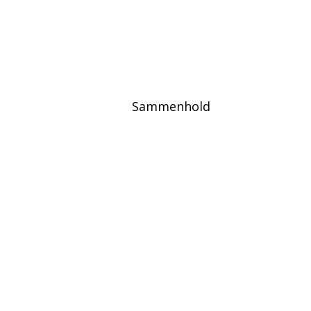
Sammenhold
Leger du med t