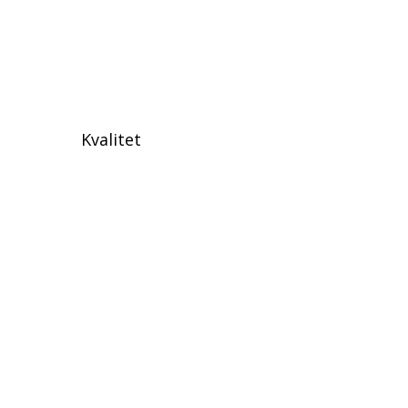
Kvalitet
erne på kursus.