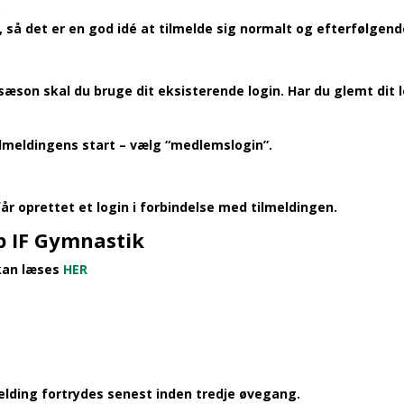
.
, så det er en god idé at tilmelde sig normalt og efterfølgend
 sæson skal du bruge dit eksisterende login. Har du glemt di
ilmeldingens start – vælg “medlemslogin”.
r oprettet et login i forbindelse med tilmeldingen.
up IF Gymnastik
 kan læse
s
HER
melding fortrydes senest inden tredje øvegang.