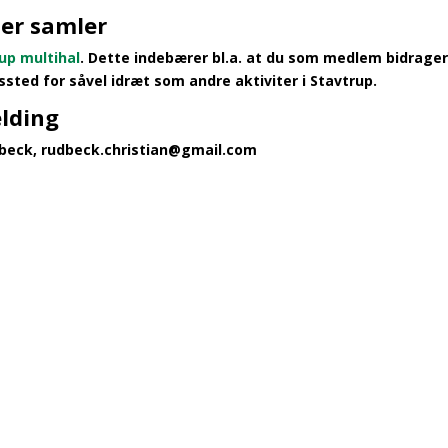
der samler
up multihal
.
Dette indebærer bl.a. at du som medlem bidrager m
sted for såvel idræt som andre aktiviter i Stavtrup.
lding
dbeck, rudbeck.christian@gmail.com