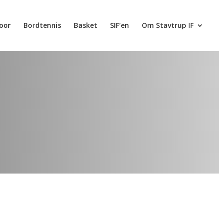
oor
Bordtennis
Basket
SIF’en
Om Stavtrup IF