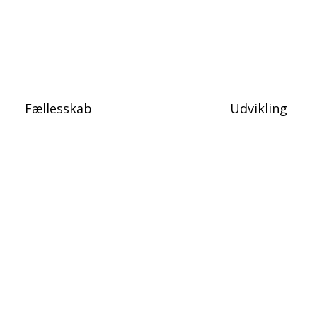
Afdelingens værdigrundlag
Fællesskab
Udvikling
anken om at blive instruktør, men har ingen erfaring? Vi sender dig g